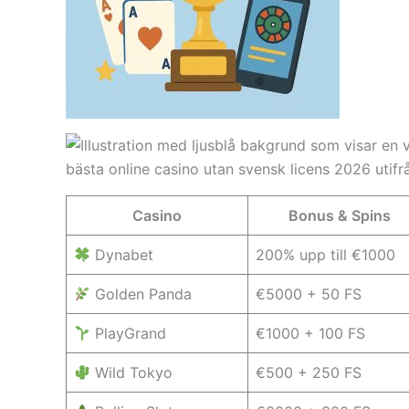
Casino
Bonus & Spins
Dynabet
200% upp till €1000
Golden Panda
€5000 + 50 FS
PlayGrand
€1000 + 100 FS
Wild Tokyo
€500 + 250 FS