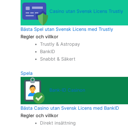
Casino utan Svensk Licens Trustly
Bästa Spel utan Svensk Licens med Trustly
Regler och villkor
Trustly & Astropay
BankID
Snabbt & Säkert
Spela
Bank-ID Casinon
Bästa Casino utan Svensk Licens med BankID
Regler och villkor
Direkt insättning