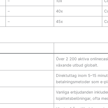
–
10x
C
–
40x
C
–
45x
C
Över 2 200 aktiva onlinecasi
växande utbud globalt.
Direktuttag inom 5–15 minu
betalningsmetoder som e-pl
Vanliga erbjudanden inkluder
lojalitetsbelöningar, ofta me