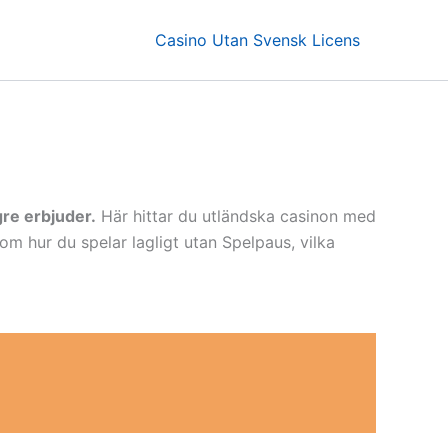
Casino Utan Svensk Licens
gre erbjuder.
Här hittar du utländska casinon med
 om hur du spelar lagligt utan Spelpaus, vilka