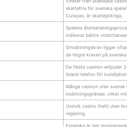
Vinster från utländska casin
skattefria för svenska spela
Curaçao, är skattepliktiga.
Spelens återbetalningsproce
indikerar bättre vinstchanser
Omsättningskrav ligger oftas
de högre kraven på svenska
De flesta casinon erbjuder 2
ibland telefon för kundtjänst
Många casinon utan svensk l
insättningsgränser, vilket mö
Undvik casino (helt) utan li
reglering.
Engelska är det dominerande 