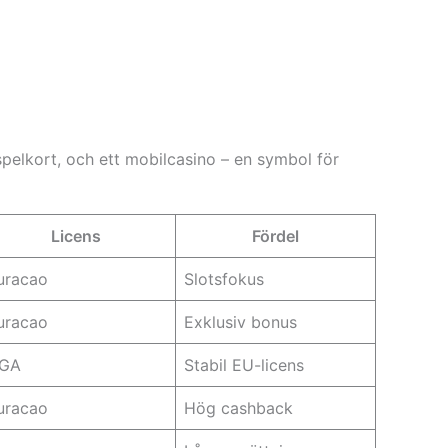
Licens
Fördel
uracao
Slotsfokus
uracao
Exklusiv bonus
GA
Stabil EU-licens
uracao
Hög cashback